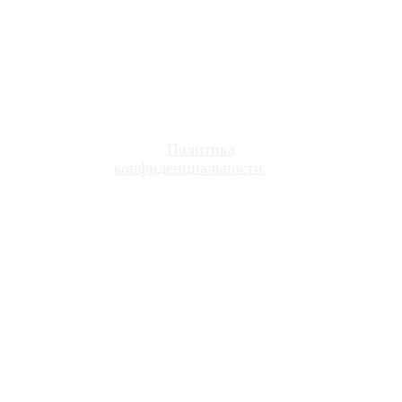
630005, г. Новосибирск, ул. Семьи Шамшиных, д. 64, офис 413
+7 (383) 388 44 65
7 (800) 600-27-74
Политика
конфиденциальности