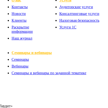
О нас
Услуги
Контакты
Аудиторские услуги
Новости
Консалтинговые услуги
Клиенты
Налоговая безопасность
Раскрытие
Услуги 1С
информации
Наш журнал
Семинары и вебинары
Семинары
Вебинары
Семинары и вебинары по заданной тематике
audit@mail.ru
Лаудит»