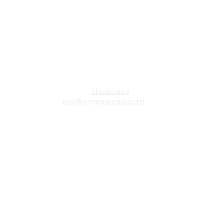
630005, г. Новосибирск, ул. Семьи Шамшиных, д. 64, офис 413
+7 (383) 388 44 65
7 (800) 600-27-74
Политика
конфиденциальности