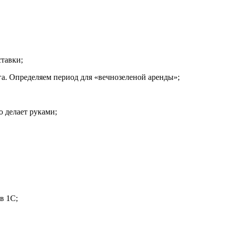
ставки;
нга. Определяем период для «вечнозеленой аренды»;
о делает руками;
в 1С;