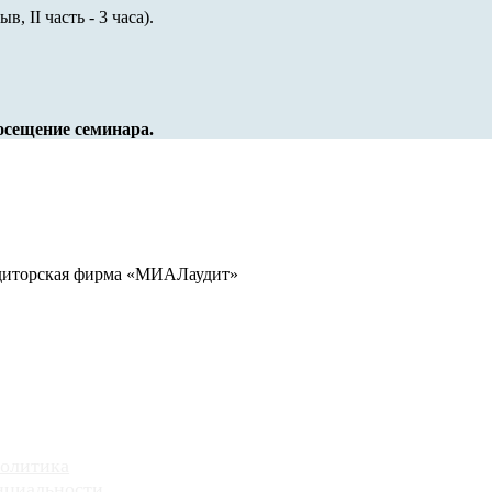
в, II часть - 3 часа).
осещение семинара.
иторская фирма «МИАЛаудит»
630005, г. Новосибирск, ул. Семь
88 44 65
0-27-74
олитика
нциальности