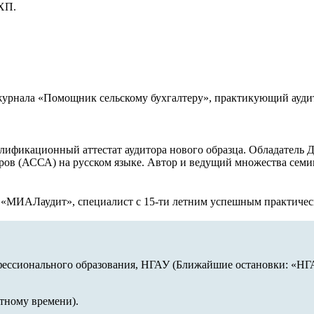
ХП.
рнала «Помощник сельскому бухгалтеру», практикующий аудито
алификационный аттестат аудитора нового образца. Обладател
в (АССА) на русском языке. Автор и ведущий множества семи
 «МИАЛаудит», специалист с 15-ти летним успешным практичес
ессионального образования, НГАУ (Ближайшие остановки: «НГА
стному времени).