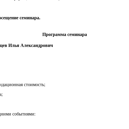
осещение семинара.
Программа семинара
рцев Илья Александрович
идационная стоимость;
а;
едними событиями: