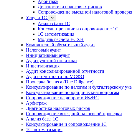
Арбитраж
Диагностика налоговых рисков
Сопровождение выездной налоговой проверк
Услуги 1С
Анализ базы 1С
Консультирование и сопровождение 1С
1С автоматизация
Модуль расчета ЕСХН
Комплексный обязательный аудит
Налоговый аудит
Инициативный аудит
Аудит учетной политики
Инвентаризация
Аудит консолидированной отчетности
Аудит отчетности по МСФО
Проверка бизнеса (Due Diligence)
Консультирование по налогам и бухгалтерскому уче
Консультирование по юридическим вопросам
Сопровождение на допрос в ИФНС
Арбитраж
Диагностика налоговых рисков
Сопровождение выездной налоговой проверки
Анализ базы 1С
Консультирование и сопровождение 1С
1С автоматизация