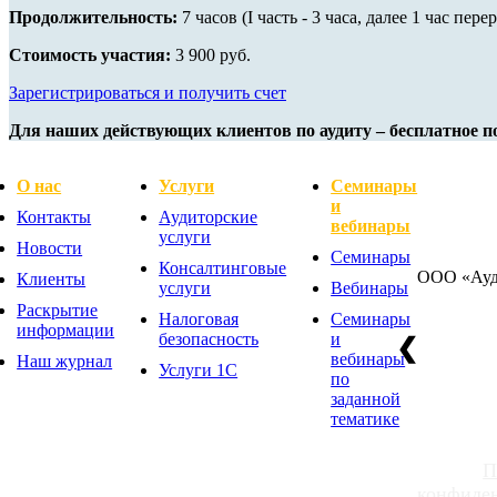
Продолжительность:
7 часов (I часть - 3 часа, далее 1 час переры
Стоимость участия:
3 900 руб.
Зарегистрироваться и получить счет
Для наших действующих клиентов по аудиту – бесплатное п
О нас
Услуги
Семинары
и
Контакты
Аудиторские
вебинары
услуги
Новости
Семинары
Консалтинговые
ООО «Ауд
Клиенты
услуги
Вебинары
Раскрытие
Налоговая
Семинары
информации
безопасность
и
❮
вебинары
Наш журнал
Услуги 1С
по
+7 (383) 3
заданной
7 (800) 60
тематике
П
конфиде